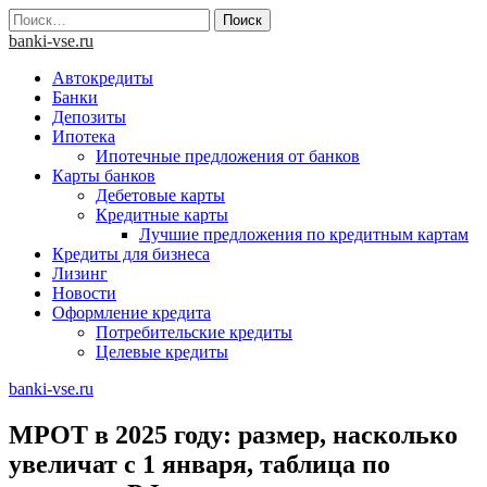
Skip
Найти:
to
banki-vse.ru
content
Автокредиты
Банки
Депозиты
Ипотека
Ипотечные предложения от банков
Карты банков
Дебетовые карты
Кредитные карты
Лучшие предложения по кредитным картам
Кредиты для бизнеса
Лизинг
Новости
Оформление кредита
Потребительские кредиты
Целевые кредиты
banki-vse.ru
МРОТ в 2025 году: размер, насколько
увеличат с 1 января, таблица по