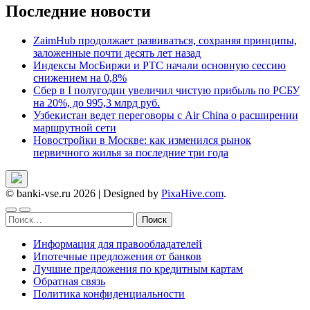
Последние новости
ZaimHub продолжает развиваться, сохраняя принципы,
заложенные почти десять лет назад
Индексы МосБиржи и РТС начали основную сессию
снижением на 0,8%
Сбер в I полугодии увеличил чистую прибыль по РСБУ
на 20%, до 995,3 млрд руб.
Узбекистан ведет переговоры с Air China о расширении
маршрутной сети
Новостройки в Москве: как изменился рынок
первичного жилья за последние три года
© banki-vse.ru 2026
|
Designed by
PixaHive.com
.
Найти:
Информация для правообладателей
Ипотечные предложения от банков
Лучшие предложения по кредитным картам
Обратная связь
Политика конфиденциальности