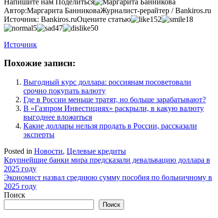
Напишите нам
Поделиться
Автор:
Маргарита Банникова
Журналист-рерайтер / Bankiros.ru
Источник:
Bankiros.ru
Оцените статью
152
18
5
47
50
Источник
Похожие записи:
Выгодный курс доллара: россиянам посоветовали
срочно покупать валюту
Где в России меньше тратят, но больше зарабатывают?
В «Газпром Инвестициях» раскрыли, в какую валюту
выгоднее вложиться
Какие доллары нельзя продать в России, рассказали
эксперты
Posted in
Новости
,
Целевые кредиты
Навигация
Крупнейшие банки мира предсказали девальвацию доллара в
2025 году
по
Экономист назвал среднюю сумму пособия по больничному в
записям
2025 году
Поиск
Поиск