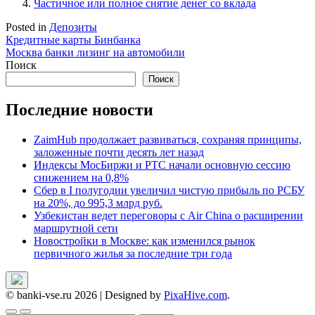
Частичное или полное снятие денег со вклада
Posted in
Депозиты
Навигация
Кредитные карты Бинбанка
Москва банки лизинг на автомобили
по
Поиск
записям
Поиск
Последние новости
ZaimHub продолжает развиваться, сохраняя принципы,
заложенные почти десять лет назад
Индексы МосБиржи и РТС начали основную сессию
снижением на 0,8%
Сбер в I полугодии увеличил чистую прибыль по РСБУ
на 20%, до 995,3 млрд руб.
Узбекистан ведет переговоры с Air China о расширении
маршрутной сети
Новостройки в Москве: как изменился рынок
первичного жилья за последние три года
© banki-vse.ru 2026
|
Designed by
PixaHive.com
.