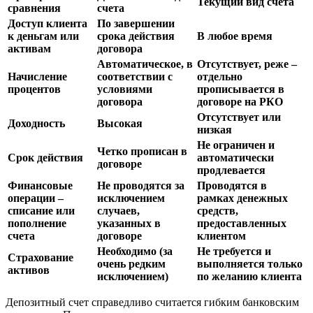
Текущий вид счета
сравнения
счета
Доступ клиента
По завершении
к деньгам или
срока действия
В любое время
активам
договора
Автоматическое, в
Отсутствует, реже –
Начисление
соответствии с
отдельно
процентов
условиями
прописывается в
договора
договоре на РКО
Отсутствует или
Доходность
Высокая
низкая
Не ограничен и
Четко прописан в
Срок действия
автоматически
договоре
продлевается
Финансовые
Не проводятся за
Проводятся в
операции –
исключением
рамках денежных
списание или
случаев,
средств,
пополнение
указанных в
предоставленных
счета
договоре
клиентом
Необходимо (за
Не требуется и
Страхование
очень редким
выполняется только
активов
исключением)
по желанию клиента
Депозитный счет справедливо считается гибким банковским