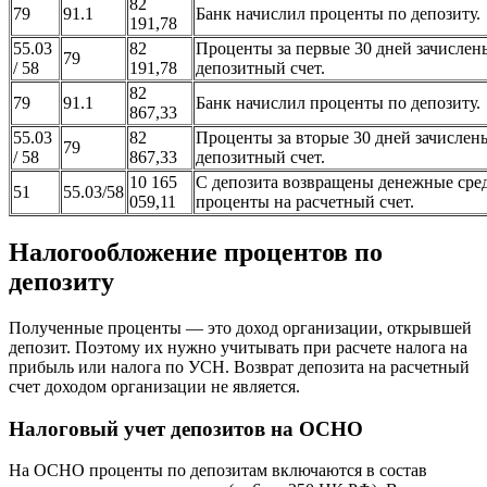
82
79
91.1
Банк начислил проценты по депозиту.
191,78
55.03
82
Проценты за первые 30 дней зачислен
79
/ 58
191,78
депозитный счет.
82
79
91.1
Банк начислил проценты по депозиту.
867,33
55.03
82
Проценты за вторые 30 дней зачислен
79
/ 58
867,33
депозитный счет.
10 165
С депозита возвращены денежные сред
51
55.03/58
059,11
проценты на расчетный счет.
Налогообложение процентов по
депозиту
Полученные проценты — это доход организации, открывшей
депозит. Поэтому их нужно учитывать при расчете налога на
прибыль или налога по УСН. Возврат депозита на расчетный
счет доходом организации не является.
Налоговый учет депозитов на ОСНО
На ОСНО проценты по депозитам включаются в состав