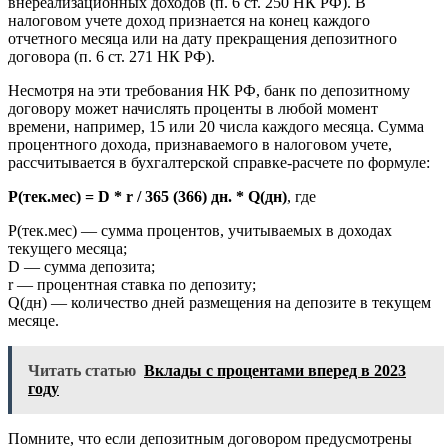
внереализационных доходов (п. 6 ст. 250 НК РФ). В
налоговом учете доход признается на конец каждого
отчетного месяца или на дату прекращения депозитного
договора (п. 6 ст. 271 НК РФ).
Несмотря на эти требования НК РФ, банк по депозитному
договору может начислять проценты в любой момент
времени, например, 15 или 20 числа каждого месяца. Сумма
процентного дохода, признаваемого в налоговом учете,
рассчитывается в бухгалтерской справке-расчете по формуле:
P(тек.мес) = D * r / 365 (366) дн. * Q(дн)
, где
P(тек.мес) — сумма процентов, учитываемых в доходах
текущего месяца;
D — сумма депозита;
r — процентная ставка по депозиту;
Q(дн) — количество дней размещения на депозите в текущем
месяце.
Читать статью
Вклады с процентами вперед в 2023
году
Помните, что если депозитным договором предусмотрены