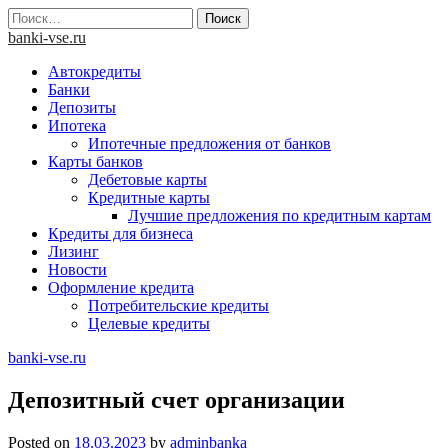
Skip
Найти:
to
banki-vse.ru
content
Автокредиты
Банки
Депозиты
Ипотека
Ипотечные предложения от банков
Карты банков
Дебетовые карты
Кредитные карты
Лучшие предложения по кредитным картам
Кредиты для бизнеса
Лизинг
Новости
Оформление кредита
Потребительские кредиты
Целевые кредиты
banki-vse.ru
Депозитный счет организации
Posted on
18.03.2023
by
adminbanka