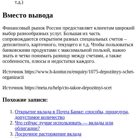
т.д.)
Вместо вывода
Финансовый рынок России предоставляет клиентам широкий
выбор разнообразных услуг. Большая их часть
сопровождаются открытием разных специальных счетов –
депозитного, карточного, текущего и т.д. Чтобы пользоваться
банковскими продуктами с максимальной пользой, важно
знать и четко понимать разницу между счетами, а также
особенности, плюсы и недостатки каждого.
Источник
https://www.b-kontur.ru/enquiry/1075-depozitnyy-schet-
organizacii
Источник
https://meta.ru/help/cto-takoe-depozitnyi-scet
Похожие записи:
Открытие вклада в Почта Банке: способы, процедура,
допустимое количество
Что сейчас лучше использовать — вклады или
облигации?
Досрочное расторжение вклада