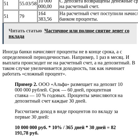
10 000
С депозита возвращены денежные ср
51
55.03/58
000,00
на расчетный счет.
164
На расчетный счет поступили начис
51
79
383,56
банком проценты.
Читать статью
Частичное или полное снятие денег со
вклада
Иногда банки начисляют проценты не в конце срока, а с
определенной периодичностью. Например, 1 раз в месяц. И
выплата происходит не на расчетный счет, а на депозитный. В
таком случае увеличивается доходность, так как начинает
работать «сложный процент».
Пример 2.
ООО «Альфа» размещает на депозит 10
000 000 рублей. Срок — 60 дней, процентная
ставка — 10 % годовых. Проценты зачисляются на
депозитный счет каждые 30 дней.
Рассчитаем доход в виде процентов по вкладу за
первые 30 дней:
10 000 000 руб. * 10% / 365 дней * 30 дней = 82
191,78 руб.